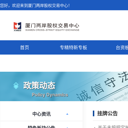
您好，欢迎来到厦门两岸股权交易中心！
首页
专精特新专板
台资
政策动态
Policy Dynamics
挂牌公告
中心资讯
关于未按规定披
特色板块公告