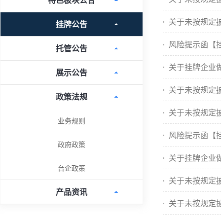
关于未按规定披
挂牌公告
风险提示函【
托管公告
关于挂牌企业做
展示公告
关于未按规定披
政策法规
关于未按规定披
业务规则
风险提示函【
政府政策
关于挂牌企业做
台企政策
关于未按规定披
产品资讯
关于未按规定披