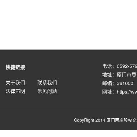
电话：0592-579
快捷链接
地址：厦门市思
关于我们
联系我们
邮编：361000
法律声明
常见问题
网址：
https://
CopyRight 2014
厦门两岸股权交