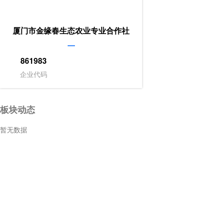
863804
农,林,牧,渔业
863756
农,林,牧,渔业
厦门市金缘春生态农业专业合作社
863750
农,林,牧,渔业
861983
企业代码
863734
农,林,牧,渔业
863696
农,林,牧,渔业
板块动态
863695
农,林,牧,渔业
暂无数据
863675
农,林,牧,渔业
863681
农,林,牧,渔业
863676
农,林,牧,渔业