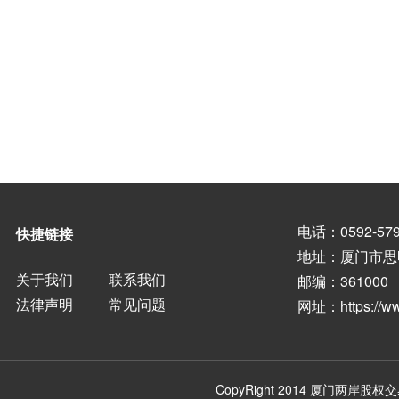
863549
农,林,牧,渔业
863514
农,林,牧,渔业
863605
农,林,牧,渔业
863604
农,林,牧,渔业
863548
农,林,牧,渔业
电话：0592-579
快捷链接
863620
农,林,牧,渔业
地址：厦门市思
关于我们
联系我们
邮编：361000
863582
农,林,牧,渔业
法律声明
常见问题
网址：
https://
863560
农,林,牧,渔业
862926
农,林,牧,渔业
CopyRight 2014
厦门两岸股权交