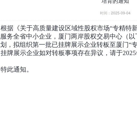
培育的通知
时间：
2025-09-04
根据《关于高质量建设区域性股权市场
“专精特
地服务全省中小企业，
厦门两岸股权交易中心
（以
计划
，
拟
组织第一批
已挂牌
展示
企业转板至
厦门
“
挂牌展示
企业如对转板事项存在异议，请于
202
。
特此通知。
：